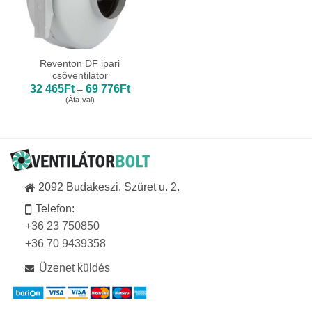
Reventon DF ipari
csőventilátor
Ártartomány:
32 465
Ft
69 776
Ft
–
32
(Áfa-val)
465Ft
-
69
776Ft
2092 Budakeszi, Szüret u. 2.
Telefon:
+36 23 750850
+36 70 9439358
Üzenet küldés