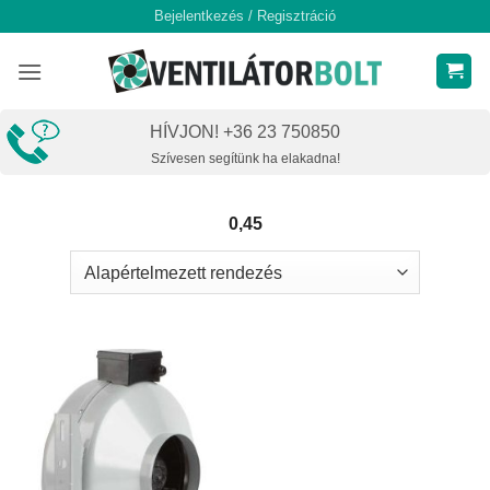
Skip
Bejelentkezés / Regisztráció
to
content
HÍVJON! +36 23 750850
Szívesen segítünk ha elakadna!
0,45