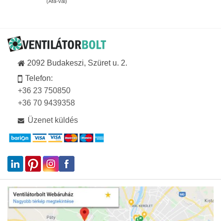
(Áfa-val)
776Ft
-
189
916Ft
2092 Budakeszi, Szüret u. 2.
Telefon:
+36 23 750850
+36 70 9439358
Üzenet küldés