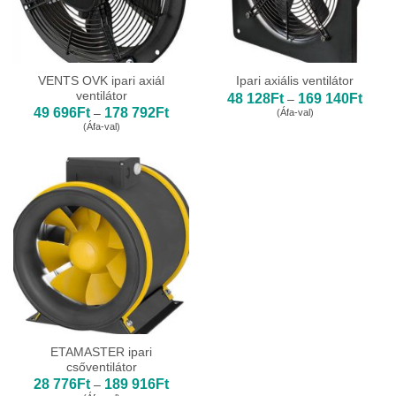
VENTS OVK ipari axiál
Ipari axiális ventilátor
ventilátor
Ártar
48 128
Ft
169 140
Ft
–
48
Ártartomány:
49 696
Ft
178 792
Ft
(Áfa-val)
–
128Ft
49
(Áfa-val)
-
696Ft
169
-
140Ft
178
792Ft
ETAMASTER ipari
csőventilátor
Ártartomány:
28 776
Ft
189 916
Ft
–
28