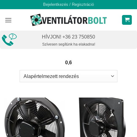
Skip
Bejelentkezés / Regisztráció
to
content
HÍVJON! +36 23 750850
Szívesen segítünk ha elakadna!
0,6