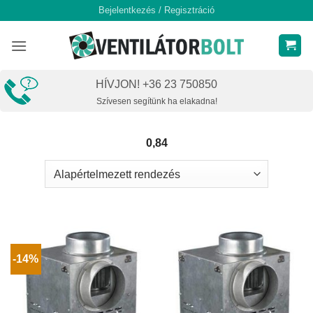
Skip
Bejelentkezés / Regisztráció
to
content
HÍVJON! +36 23 750850
Szívesen segítünk ha elakadna!
0,84
-14%