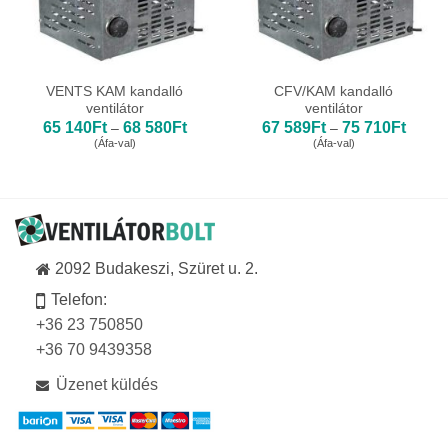
VENTS KAM kandalló
CFV/KAM kandalló
ventilátor
ventilátor
Ártartomány:
Ártart
65 140
Ft
68 580
Ft
67 589
Ft
75 710
Ft
–
–
65
67
(Áfa-val)
(Áfa-val)
140Ft
589Ft
-
-
68
75
580Ft
710Ft
2092 Budakeszi, Szüret u. 2.
Telefon:
+36 23 750850
+36 70 9439358
Üzenet küldés