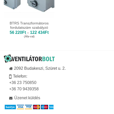
BTRS Transzformátoros
fordulatszám szabályzó
Ártartomány:
56 220
Ft
122 434
Ft
–
56
(Áfa-val)
220Ft
-
122
434Ft
2092 Budakeszi, Szüret u. 2.
Telefon:
+36 23 750850
+36 70 9439358
Üzenet küldés