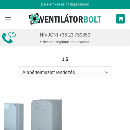
Skip
Bejelentkezés / Regisztráció
to
content
HÍVJON! +36 23 750850
Szívesen segítünk ha elakadna!
1.5