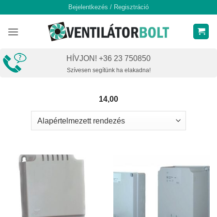
Skip
Bejelentkezés / Regisztráció
to
content
HÍVJON! +36 23 750850
Szívesen segítünk ha elakadna!
14,00