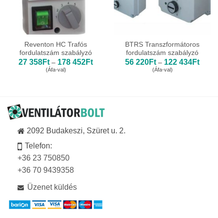
Reventon HC Trafós
BTRS Transzformátoros
fordulatszám szabályzó
fordulatszám szabályzó
Ártartomány:
Ártar
27 358
Ft
178 452
Ft
56 220
Ft
122 434
Ft
–
–
27
56
(Áfa-val)
(Áfa-val)
358Ft
220Ft
-
-
178
122
452Ft
434Ft
2092 Budakeszi, Szüret u. 2.
Telefon:
+36 23 750850
+36 70 9439358
Üzenet küldés