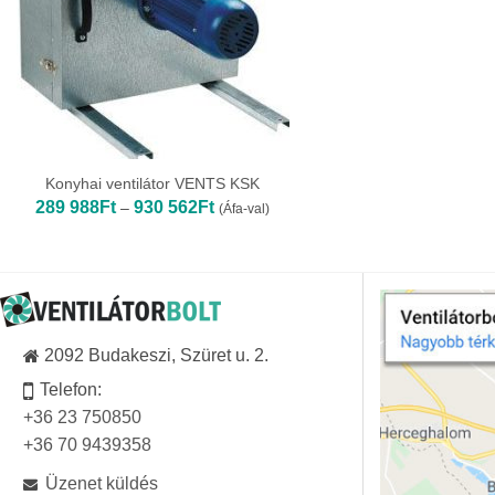
Konyhai ventilátor VENTS KSK
Ártartomány:
289 988
Ft
930 562
Ft
–
(Áfa-val)
289
988Ft
-
930
562Ft
2092 Budakeszi, Szüret u. 2.
Telefon:
+36 23 750850
+36 70 9439358
Üzenet küldés