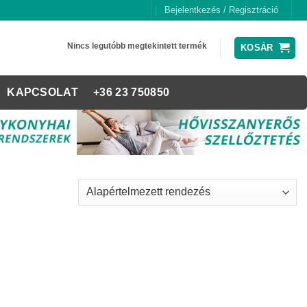
Bejelentkezés / Regisztráció
Nincs legutóbb megtekintett termék
KOSÁR
KAPCSOLAT
+36 23 750850