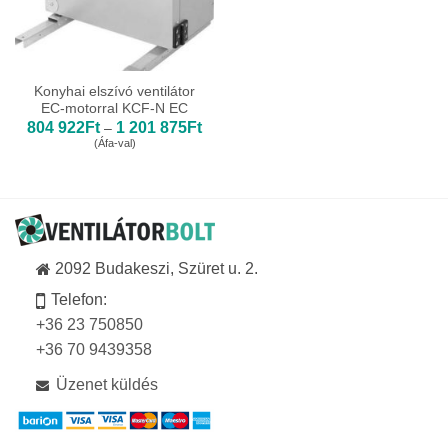
Konyhai elszívó ventilátor
EC-motorral KCF-N EC
Ártartomány:
804 922
Ft
1 201 875
Ft
–
804
(Áfa-val)
922Ft
-
1
201
875Ft
2092 Budakeszi, Szüret u. 2.
Telefon:
+36 23 750850
+36 70 9439358
Üzenet küldés