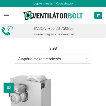
Skip
Bejelentkezés / Regisztráció
to
content
HÍVJON! +36 23 750850
Szívesen segítünk ha elakadna!
3,98
ÚJ