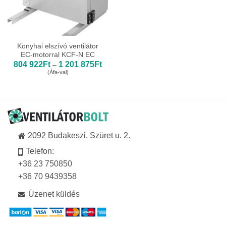
Konyhai elszívó ventilátor
EC-motorral KCF-N EC
Ártartomány:
804 922
Ft
1 201 875
Ft
–
804
(Áfa-val)
922Ft
-
1
201
875Ft
2092 Budakeszi, Szüret u. 2.
Telefon:
+36 23 750850
+36 70 9439358
Üzenet küldés