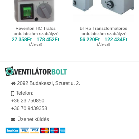
Reventon HC Trafós
BTRS Transzformátoros
fordulatszám szabályzó
fordulatszám szabályzó
Ártartomány:
Ártar
27 358
Ft
178 452
Ft
56 220
Ft
122 434
Ft
–
–
27
56
(Áfa-val)
(Áfa-val)
358Ft
220Ft
-
-
178
122
452Ft
434Ft
2092 Budakeszi, Szüret u. 2.
Telefon:
+36 23 750850
+36 70 9439358
Üzenet küldés