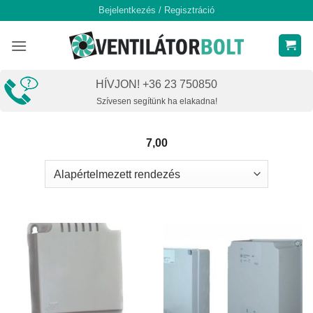
Skip
Bejelentkezés / Regisztráció
to
content
HÍVJON! +36 23 750850
Szívesen segítünk ha elakadna!
7,00