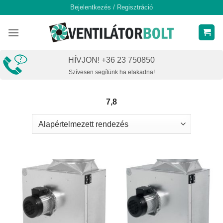
Skip
Bejelentkezés / Regisztráció
to
content
HÍVJON! +36 23 750850
Szívesen segítünk ha elakadna!
7,8