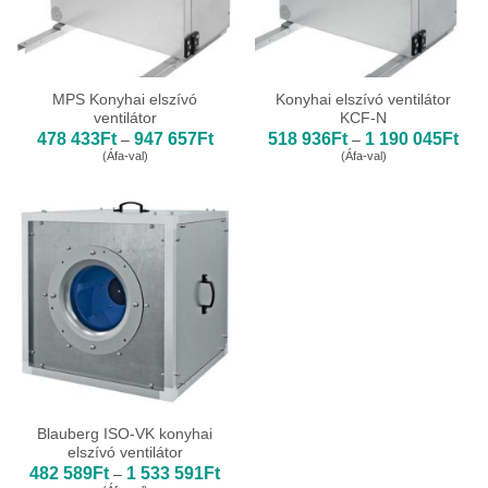
MPS Konyhai elszívó
Konyhai elszívó ventilátor
ventilátor
KCF-N
Ártartomány:
Árta
478 433
Ft
947 657
Ft
518 936
Ft
1 190 045
Ft
–
–
478
518
(Áfa-val)
(Áfa-val)
433Ft
936
-
-
947
1
657Ft
190
045
Blauberg ISO-VK konyhai
elszívó ventilátor
Ártartomány:
482 589
Ft
1 533 591
Ft
–
482