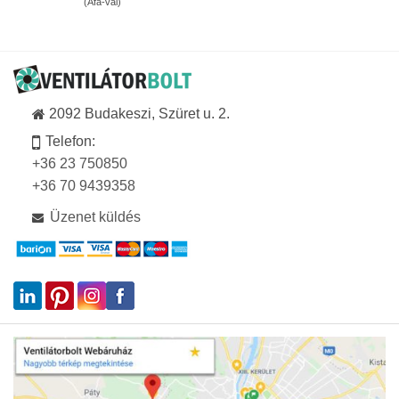
(Áfa-val)
589Ft
-
1
533
591Ft
2092 Budakeszi, Szüret u. 2.
Telefon:
+36 23 750850
+36 70 9439358
Üzenet küldés