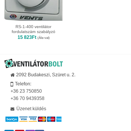
RS-1-400 ventilátor
fordulatszám szabályzó
15 823
Ft
(Áfa-val)
2092 Budakeszi, Szüret u. 2.
Telefon:
+36 23 750850
+36 70 9439358
Üzenet küldés