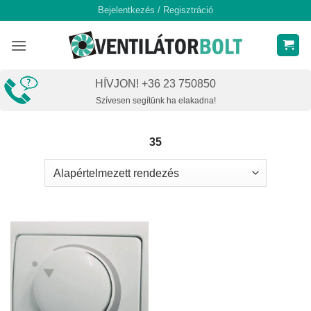
Skip
Bejelentkezés / Regisztráció
to
content
HÍVJON! +36 23 750850
Szívesen segítünk ha elakadna!
35