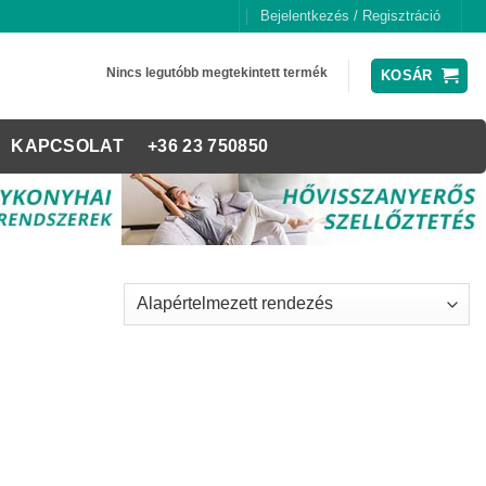
Bejelentkezés / Regisztráció
Nincs legutóbb megtekintett termék
KOSÁR
KAPCSOLAT
+36 23 750850