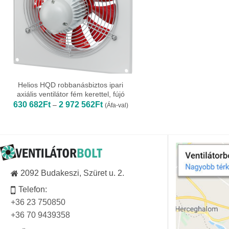
Helios HQD robbanásbiztos ipari
axiális ventilátor fém kerettel, fújó
Ártartomány:
630 682
Ft
2 972 562
Ft
–
(Áfa-val)
630
682Ft
-
2
972
562Ft
2092 Budakeszi, Szüret u. 2.
Telefon:
+36 23 750850
+36 70 9439358