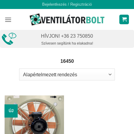
Skip
Bejelentkezés / Regisztráció
to
content
HÍVJON! +36 23 750850
Szívesen segítünk ha elakadna!
16450
ÚJ