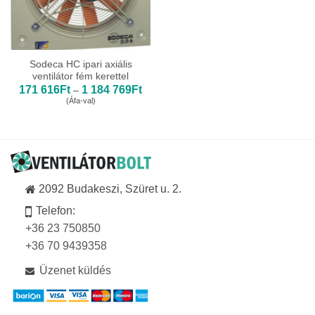
Sodeca HC ipari axiális
ventilátor fém kerettel
Ártartomány:
171 616
Ft
1 184 769
Ft
–
171
(Áfa-val)
616Ft
-
1
184
769Ft
2092 Budakeszi, Szüret u. 2.
Telefon:
+36 23 750850
+36 70 9439358
Üzenet küldés