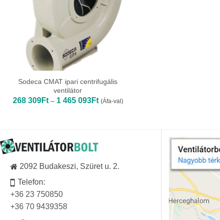
Sodeca CMAT ipari centrifugális
ventilátor
Ártartomány:
268 309
Ft
1 465 093
Ft
–
(Áfa-val)
268
309Ft
-
1
465
093Ft
2092 Budakeszi, Szüret u. 2.
Telefon:
+36 23 750850
+36 70 9439358