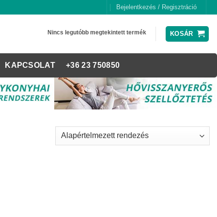
Bejelentkezés / Regisztráció
Nincs legutóbb megtekintett termék
KOSÁR
KAPCSOLAT
+36 23 750850