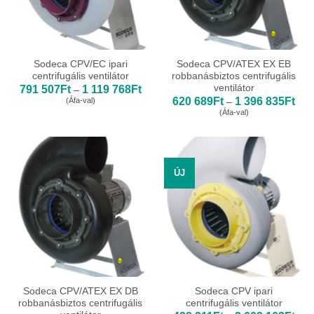
Sodeca CPV/EC ipari
Sodeca CPV/ATEX EX EB
centrifugális ventilátor
robbanásbiztos centrifugális
ventilátor
Ártartomány:
791 507
Ft
1 119 768
Ft
–
791
Árta
620 689
Ft
1 396 835
Ft
(Áfa-val)
–
507Ft
620
(Áfa-val)
-
689
1
-
119
1
768Ft
396
835
ÚJ
Sodeca CPV/ATEX EX DB
Sodeca CPV ipari
robbanásbiztos centrifugális
centrifugális ventilátor