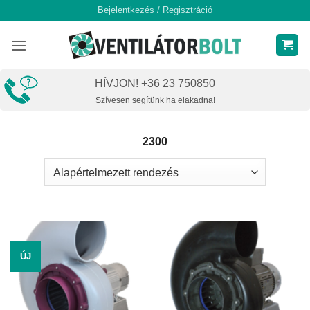
Skip
Bejelentkezés / Regisztráció
to
content
HÍVJON! +36 23 750850
Szívesen segítünk ha elakadna!
2300
ÚJ