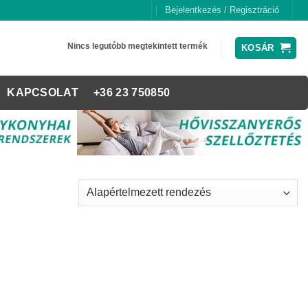
Bejelentkezés / Regisztráció
Nincs legutóbb megtekintett termék
KOSÁR
KAPCSOLAT
+36 23 750850