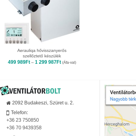
Aerauliqa hővisszanyerős
szellőztető készülék
Ártartomány:
499 989
Ft
1 299 987
Ft
–
(Áfa-val)
499
989Ft
-
1
299
987Ft
2092 Budakeszi, Szüret u. 2.
Telefon:
+36 23 750850
+36 70 9439358