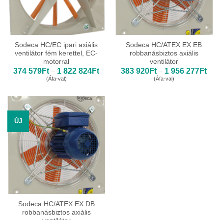
Sodeca HC/EC ipari axiális
Sodeca HC/ATEX EX EB
ventilátor fém kerettel, EC-
robbanásbiztos axiális
motorral
ventilátor
Ártartomány:
Árta
374 579
Ft
1 822 824
Ft
383 920
Ft
1 956 277
Ft
–
–
374
383
(Áfa-val)
(Áfa-val)
579Ft
920
-
-
1
1
822
956
824Ft
277
ÚJ
Sodeca HC/ATEX EX DB
robbanásbiztos axiális