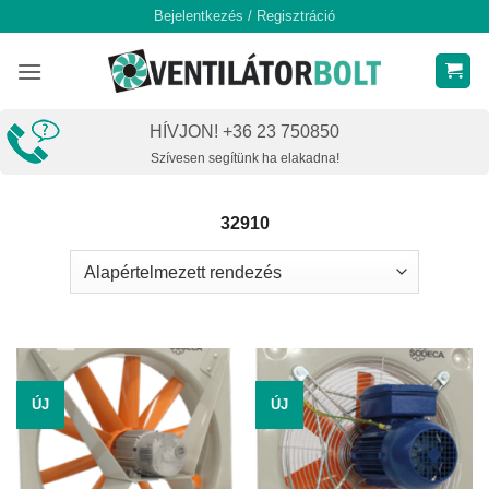
Skip
Bejelentkezés / Regisztráció
to
content
HÍVJON! +36 23 750850
Szívesen segítünk ha elakadna!
32910
ÚJ
ÚJ