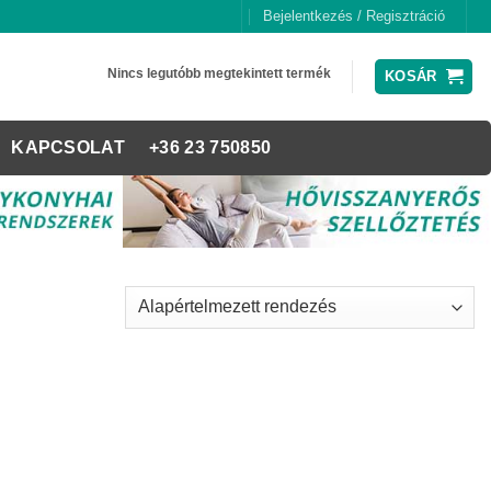
Bejelentkezés / Regisztráció
Nincs legutóbb megtekintett termék
KOSÁR
KAPCSOLAT
+36 23 750850