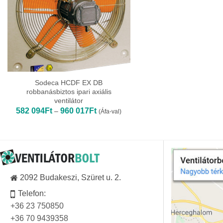
Sodeca HCDF EX DB
robbanásbiztos ipari axiális
ventilátor
Ártartomány:
582 094
Ft
960 017
Ft
–
(Áfa-val)
582
094Ft
-
960
017Ft
2092 Budakeszi, Szüret u. 2.
Telefon:
+36 23 750850
+36 70 9439358