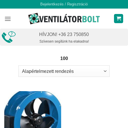
Skip
Bejelentkezés / Regisztráció
to
content
HÍVJON! +36 23 750850
Szívesen segítünk ha elakadna!
100