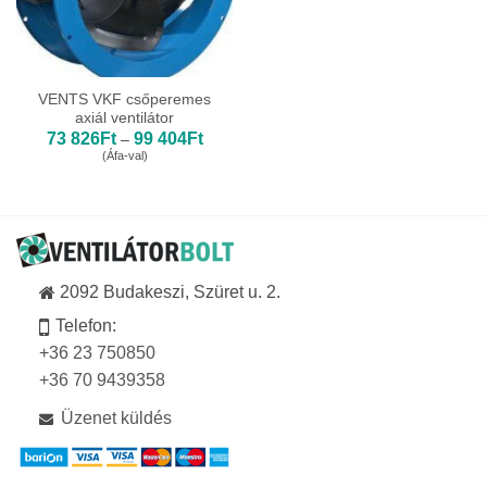
VENTS VKF csőperemes
axiál ventilátor
Ártartomány:
73 826
Ft
99 404
Ft
–
73
(Áfa-val)
826Ft
-
99
404Ft
2092 Budakeszi, Szüret u. 2.
Telefon:
+36 23 750850
+36 70 9439358
Üzenet küldés