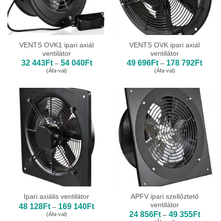
VENTS OVK1 ipari axiál
VENTS OVK ipari axiál
ventilátor
ventilátor
Ártartomány:
Ártar
32 443
Ft
54 040
Ft
49 696
Ft
178 792
Ft
–
–
32
49
(Áfa-val)
(Áfa-val)
443Ft
696Ft
-
-
54
178
040Ft
792Ft
APFV ipari szellőztető
Ipari axiális ventilátor
ventilátor
Ártartomány:
48 128
Ft
169 140
Ft
–
48
Ártart
24 856
Ft
49 355
Ft
(Áfa-val)
–
128Ft
24