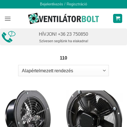
Skip
Bejelentkezés / Regisztráció
to
content
HÍVJON! +36 23 750850
Szívesen segítünk ha elakadna!
110