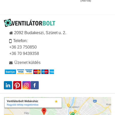
(Áfa-val)
-
856Ft
169
-
140Ft
49
355Ft
2092 Budakeszi, Szüret u. 2.
Telefon:
+36 23 750850
+36 70 9439358
Üzenet küldés