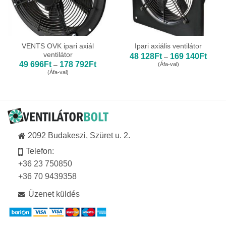
VENTS OVK ipari axiál
Ipari axiális ventilátor
ventilátor
Ártar
48 128
Ft
169 140
Ft
–
48
Ártartomány:
49 696
Ft
178 792
Ft
(Áfa-val)
–
128Ft
49
(Áfa-val)
-
696Ft
169
-
140Ft
178
792Ft
2092 Budakeszi, Szüret u. 2.
Telefon:
+36 23 750850
+36 70 9439358
Üzenet küldés