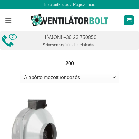
Skip
Bejelentkezés / Regisztráció
to
content
HÍVJON! +36 23 750850
Szívesen segítünk ha elakadna!
200