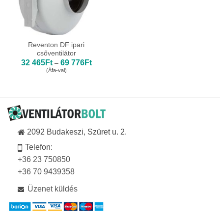
Reventon DF ipari
csőventilátor
Ártartomány:
32 465
Ft
69 776
Ft
–
32
(Áfa-val)
465Ft
-
69
776Ft
2092 Budakeszi, Szüret u. 2.
Telefon:
+36 23 750850
+36 70 9439358
Üzenet küldés