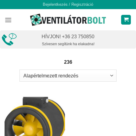
Skip
Bejelentkezés / Regisztráció
to
content
HÍVJON! +36 23 750850
Szívesen segítünk ha elakadna!
236