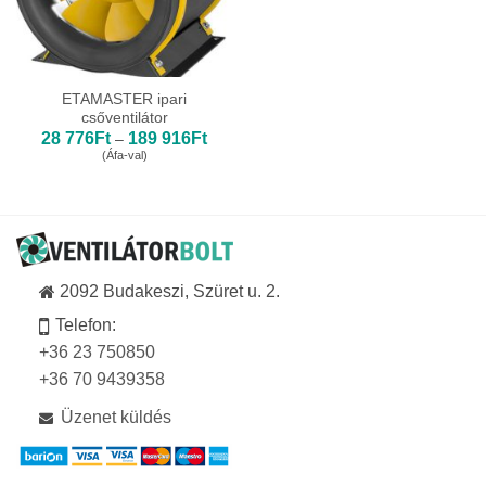
ETAMASTER ipari
csőventilátor
Ártartomány:
28 776
Ft
189 916
Ft
–
28
(Áfa-val)
776Ft
-
189
916Ft
2092 Budakeszi, Szüret u. 2.
Telefon:
+36 23 750850
+36 70 9439358
Üzenet küldés