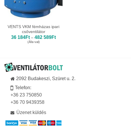
VENTS VKM fémházas ipari
csőventilátor
Ártartomány:
36 184
Ft
482 589
Ft
–
36
(Áfa-val)
184Ft
-
482
589Ft
2092 Budakeszi, Szüret u. 2.
Telefon:
+36 23 750850
+36 70 9439358
Üzenet küldés