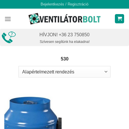
Skip
Bejelentkezés / Regisztráció
to
content
HÍVJON! +36 23 750850
Szívesen segítünk ha elakadna!
530