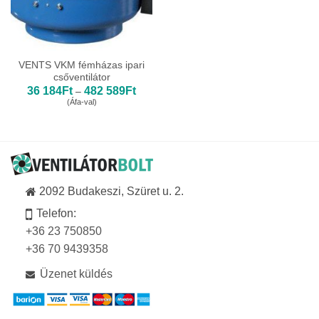
VENTS VKM fémházas ipari
csőventilátor
Ártartomány:
36 184
Ft
482 589
Ft
–
36
(Áfa-val)
184Ft
-
482
589Ft
2092 Budakeszi, Szüret u. 2.
Telefon:
+36 23 750850
+36 70 9439358
Üzenet küldés