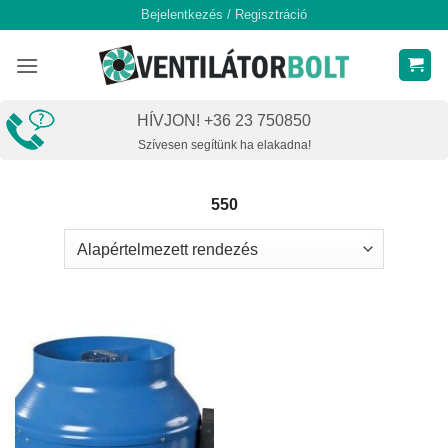
Skip
Bejelentkezés / Regisztráció
to
content
HÍVJON! +36 23 750850
Szívesen segítünk ha elakadna!
550