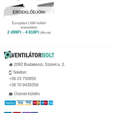
ÉRDEKLŐDJÖN!
Europlast LNM kültéri
ereszelem
Ártartomány:
2 499
Ft
4 818
Ft
–
(Áfa-val)
2
499Ft
-
4
818Ft
2092 Budakeszi, Szüret u. 2.
Telefon:
+36 23 750850
+36 70 9439358
Üzenet küldés