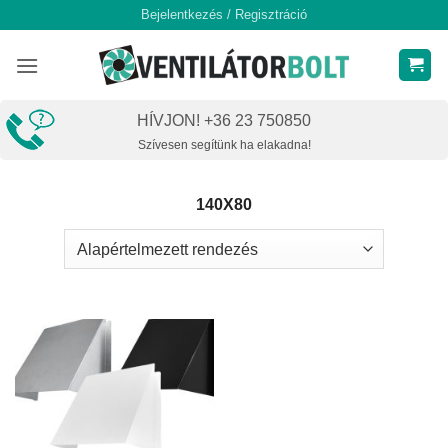
Skip
Bejelentkezés / Regisztráció
to
content
HÍVJON! +36 23 750850
Szívesen segítünk ha elakadna!
140X80