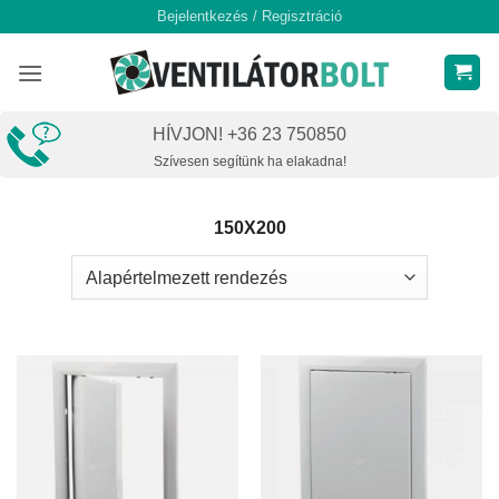
Skip
Bejelentkezés / Regisztráció
to
content
HÍVJON! +36 23 750850
Szívesen segítünk ha elakadna!
150X200