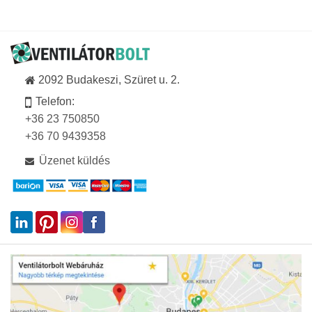
-
13
289Ft
2092 Budakeszi, Szüret u. 2.
Telefon:
+36 23 750850
+36 70 9439358
Üzenet küldés