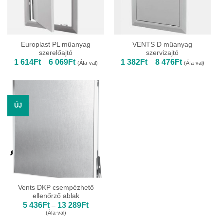
Europlast PL műanyag
VENTS D műanyag
szerelőajtó
szervizajtó
Ártartomány:
Ártartomány
1 614
Ft
6 069
Ft
1 382
Ft
8 476
Ft
–
–
(Áfa-val)
(Áfa-val)
1
1
614Ft
382Ft
-
-
6
8
069Ft
476Ft
ÚJ
Vents DKP csempézhető
ellenőrző ablak
Ártartomány:
5 436
Ft
13 289
Ft
–
5
(Áfa-val)
436Ft