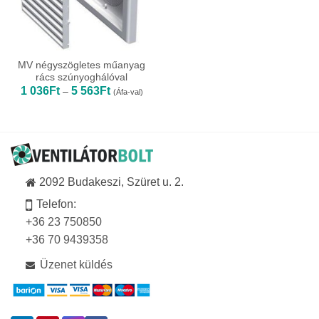
MV négyszögletes műanyag
rács szúnyoghálóval
Ártartomány:
1 036
Ft
5 563
Ft
–
(Áfa-val)
1
036Ft
-
5
563Ft
2092 Budakeszi, Szüret u. 2.
Telefon:
+36 23 750850
+36 70 9439358
Üzenet küldés