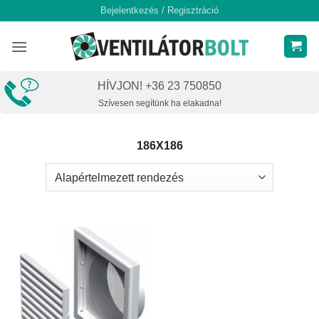
Skip
Bejelentkezés / Regisztráció
to
content
HÍVJON! +36 23 750850
Szívesen segítünk ha elakadna!
186X186