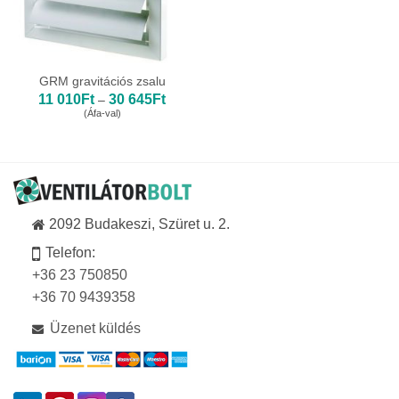
GRM gravitációs zsalu
Ártartomány:
11 010
Ft
30 645
Ft
–
11
(Áfa-val)
010Ft
-
30
645Ft
2092 Budakeszi, Szüret u. 2.
Telefon:
+36 23 750850
+36 70 9439358
Üzenet küldés