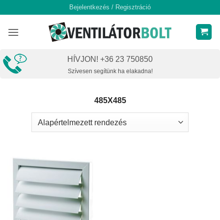
Skip
Bejelentkezés / Regisztráció
to
content
HÍVJON! +36 23 750850
Szívesen segítünk ha elakadna!
485X485