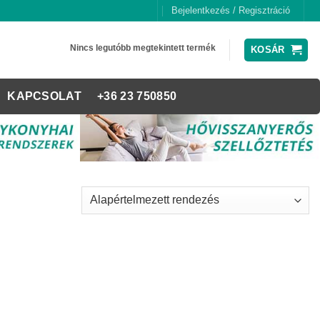
Bejelentkezés / Regisztráció
Nincs legutóbb megtekintett termék
KOSÁR
KAPCSOLAT
+36 23 750850