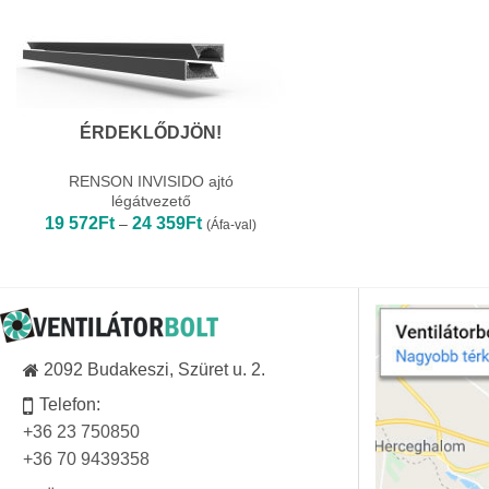
ÉRDEKLŐDJÖN!
RENSON INVISIDO ajtó
légátvezető
Ártartomány:
19 572
Ft
24 359
Ft
–
(Áfa-val)
19
572Ft
-
24
359Ft
2092 Budakeszi, Szüret u. 2.
Telefon:
+36 23 750850
+36 70 9439358