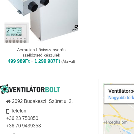
Aerauliqa hővisszanyerős
szellőztető készülék
Ártartomány:
499 989
Ft
1 299 987
Ft
–
(Áfa-val)
499
989Ft
-
1
299
987Ft
2092 Budakeszi, Szüret u. 2.
Telefon:
+36 23 750850
+36 70 9439358