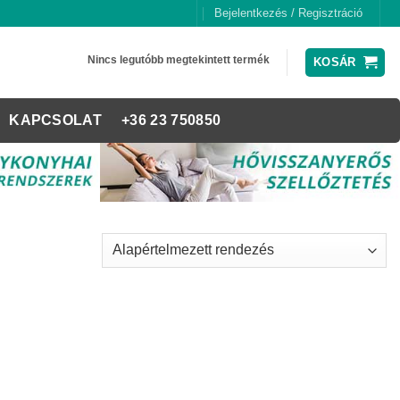
Bejelentkezés / Regisztráció
Nincs legutóbb megtekintett termék
KOSÁR
KAPCSOLAT
+36 23 750850