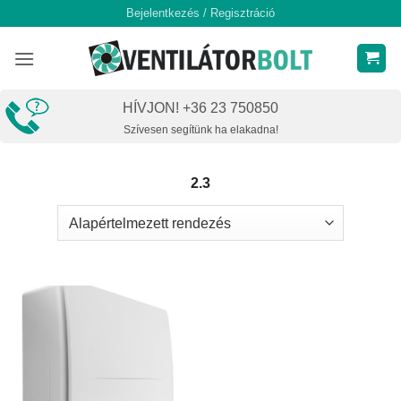
Skip
Bejelentkezés / Regisztráció
to
content
HÍVJON! +36 23 750850
Szívesen segítünk ha elakadna!
2.3