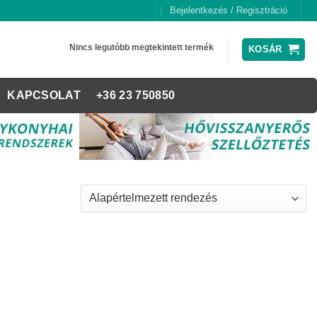
Bejelentkezés / Regisztráció
Nincs legutóbb megtekintett termék
KOSÁR
KAPCSOLAT
+36 23 750850