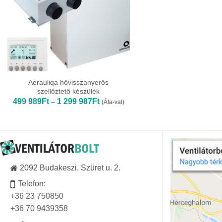
Aerauliqa hővisszanyerős
szellőztető készülék
Ártartomány:
499 989
Ft
1 299 987
Ft
–
(Áfa-val)
499
989Ft
-
1
299
987Ft
2092 Budakeszi, Szüret u. 2.
Telefon:
+36 23 750850
+36 70 9439358