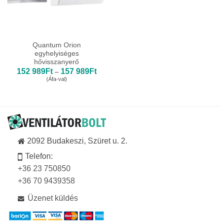
Quantum Orion
egyhelyiséges
hővisszanyerő
Ártartomány:
152 989
Ft
157 989
Ft
–
152
(Áfa-val)
989Ft
-
157
989Ft
2092 Budakeszi, Szüret u. 2.
Telefon:
+36 23 750850
+36 70 9439358
Üzenet küldés