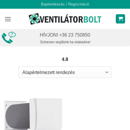
Skip
Bejelentkezés / Regisztráció
to
content
HÍVJON! +36 23 750850
Szívesen segítünk ha elakadna!
4.8