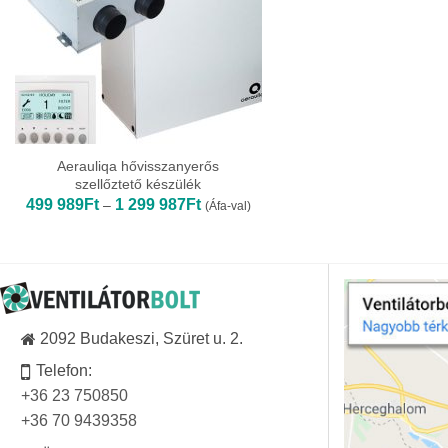
Aerauliqa hővisszanyerős
szellőztető készülék
Ártartomány:
499 989
Ft
1 299 987
Ft
–
(Áfa-val)
499
989Ft
-
1
299
987Ft
2092 Budakeszi, Szüret u. 2.
Telefon:
+36 23 750850
+36 70 9439358