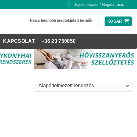
Bejelentkezés / Regisztráció
Nincs legutóbb megtekintett termék
KOSÁR
KAPCSOLAT
+36 23 750850