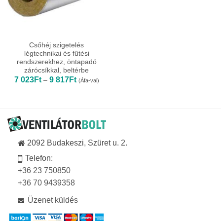
Csőhéj szigetelés
légtechnikai és fűtési
rendszerekhez, öntapadó
zárócsíkkal, beltérbe
Ártartomány:
7 023
Ft
9 817
Ft
–
(Áfa-val)
7
023Ft
-
9
817Ft
2092 Budakeszi, Szüret u. 2.
Telefon:
+36 23 750850
+36 70 9439358
Üzenet küldés