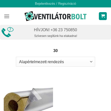
Skip
Bejelentkezés / Regisztráció
to
content
HÍVJON! +36 23 750850
Szívesen segítünk ha elakadna!
30