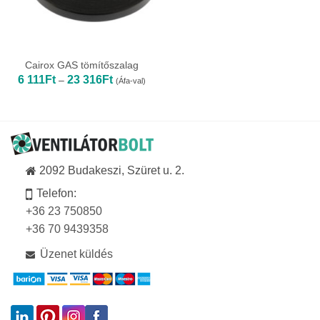
Cairox GAS tömítőszalag
Ártartomány:
6 111
Ft
23 316
Ft
–
(Áfa-val)
6
111Ft
-
23
316Ft
2092 Budakeszi, Szüret u. 2.
Telefon:
+36 23 750850
+36 70 9439358
Üzenet küldés