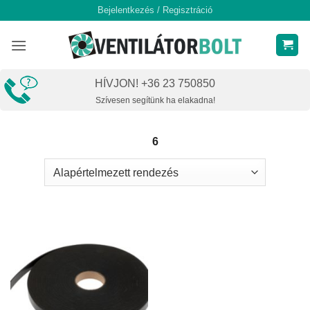
Skip
Bejelentkezés / Regisztráció
to
content
HÍVJON! +36 23 750850
Szívesen segítünk ha elakadna!
6