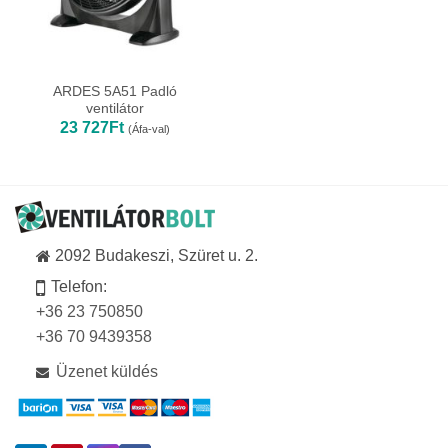
ARDES 5A51 Padló
ventilátor
23 727
Ft
(Áfa-val)
2092 Budakeszi, Szüret u. 2.
Telefon:
+36 23 750850
+36 70 9439358
Üzenet küldés