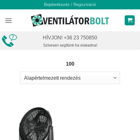
Skip
Bejelentkezés / Regisztráció
to
content
HÍVJON! +36 23 750850
Szívesen segítünk ha elakadna!
100