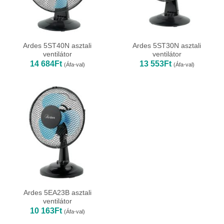
Ardes 5ST40N asztali
Ardes 5ST30N asztali
ventilátor
ventilátor
14 684
Ft
13 553
Ft
(Áfa-val)
(Áfa-val)
Ardes 5EA23B asztali
ventilátor
10 163
Ft
(Áfa-val)