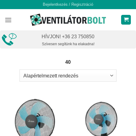
Skip
Bejelentkezés / Regisztráció
to
content
HÍVJON! +36 23 750850
Szívesen segítünk ha elakadna!
40