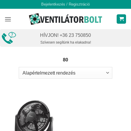
Skip
Bejelentkezés / Regisztráció
to
content
HÍVJON! +36 23 750850
Szívesen segítünk ha elakadna!
80