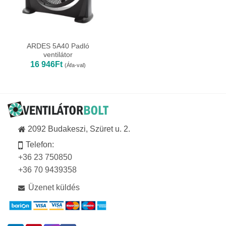
ARDES 5A40 Padló
ventilátor
16 946
Ft
(Áfa-val)
2092 Budakeszi, Szüret u. 2.
Telefon:
+36 23 750850
+36 70 9439358
Üzenet küldés