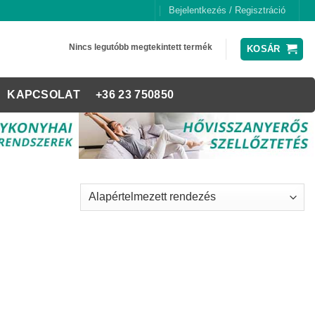
Bejelentkezés / Regisztráció
Nincs legutóbb megtekintett termék
KOSÁR
KAPCSOLAT
+36 23 750850