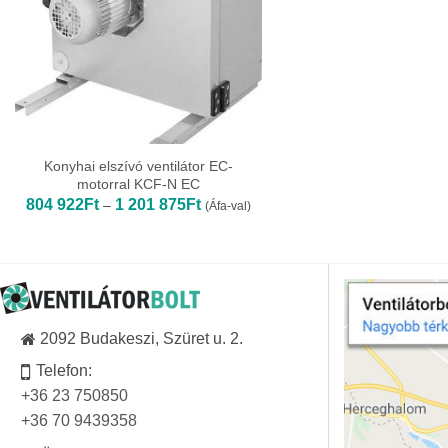
Konyhai elszívó ventilátor EC-
motorral KCF-N EC
Ártartomány:
804 922
Ft
1 201 875
Ft
–
(Áfa-val)
804
922Ft
-
1
201
875Ft
2092 Budakeszi, Szüret u. 2.
Telefon:
+36 23 750850
+36 70 9439358