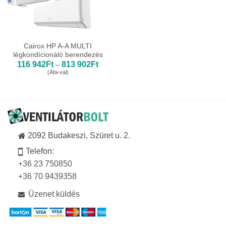
Cairox HP A-A MULTI
légkondícionáló berendezés
Ártartomány:
116 942
Ft
813 902
Ft
–
116
(Áfa-val)
942Ft
-
813
902Ft
2092 Budakeszi, Szüret u. 2.
Telefon:
+36 23 750850
+36 70 9439358
Üzenet küldés