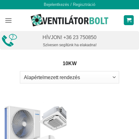
Skip
Bejelentkezés / Regisztráció
to
content
HÍVJON! +36 23 750850
Szívesen segítünk ha elakadna!
10KW