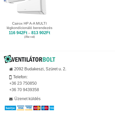
Cairox HP A-A MULTI
légkondícionáló berendezés
Ártartomány:
116 942
Ft
813 902
Ft
–
116
(Áfa-val)
942Ft
-
813
902Ft
2092 Budakeszi, Szüret u. 2.
Telefon:
+36 23 750850
+36 70 9439358
Üzenet küldés