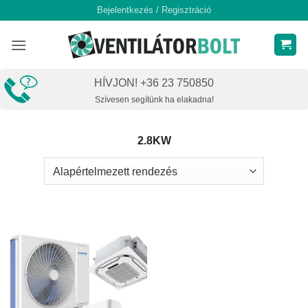
Skip
Bejelentkezés / Regisztráció
to
content
HÍVJON! +36 23 750850
Szívesen segítünk ha elakadna!
2.8KW