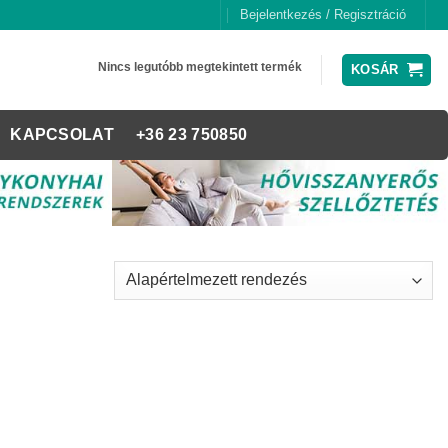
Bejelentkezés / Regisztráció
Nincs legutóbb megtekintett termék
KOSÁR
KAPCSOLAT
+36 23 750850