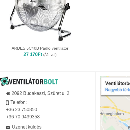
ARDES 5C40B Padló ventilátor
27 170
Ft
(Áfa-val)
2092 Budakeszi, Szüret u. 2.
Telefon:
+36 23 750850
+36 70 9439358
Üzenet küldés