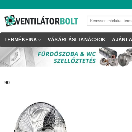
Skip
to
content
Keresés
a
következőre:
TERMÉKEINK
VÁSÁRLÁSI TANÁCSOK
AJÁNLA
90