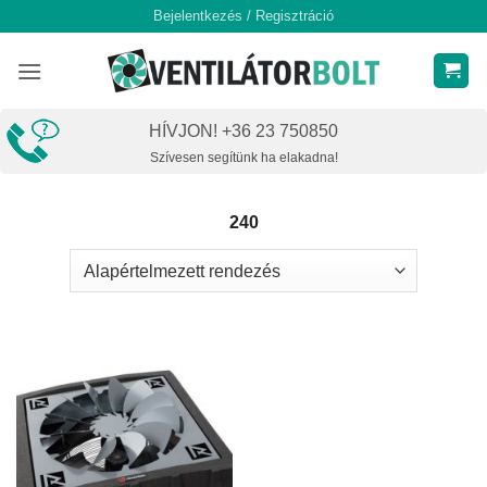
Skip
Bejelentkezés / Regisztráció
to
content
HÍVJON! +36 23 750850
Szívesen segítünk ha elakadna!
240