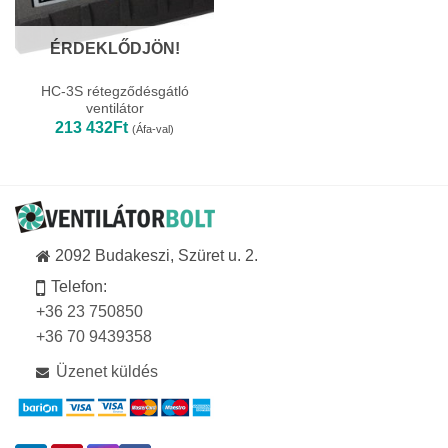
ÉRDEKLŐDJÖN!
HC-3S rétegződésgátló
ventilátor
213 432
Ft
(Áfa-val)
2092 Budakeszi, Szüret u. 2.
Telefon:
+36 23 750850
+36 70 9439358
Üzenet küldés