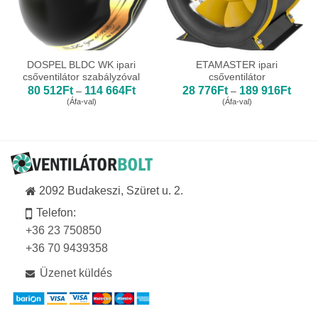
DOSPEL BLDC WK ipari
ETAMASTER ipari
csőventilátor szabályzóval
csőventilátor
Ártartomány:
Ártar
80 512
Ft
114 664
Ft
28 776
Ft
189 916
Ft
–
–
80
28
(Áfa-val)
(Áfa-val)
512Ft
776Ft
-
-
114
189
664Ft
916Ft
2092 Budakeszi, Szüret u. 2.
Telefon:
+36 23 750850
+36 70 9439358
Üzenet küldés