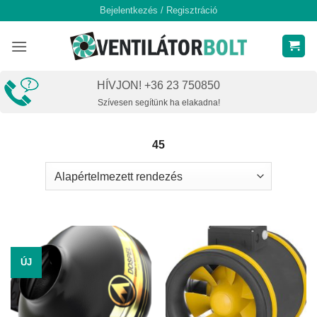
Skip
Bejelentkezés / Regisztráció
to
content
HÍVJON! +36 23 750850
Szívesen segítünk ha elakadna!
45
ÚJ