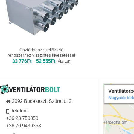
Osztódoboz szellőztető
rendszerhez vízszintes kivezetéssel
Ártartomány:
33 776
Ft
52 555
Ft
–
(Áfa-val)
33
776Ft
-
52
555Ft
2092 Budakeszi, Szüret u. 2.
Telefon:
+36 23 750850
+36 70 9439358