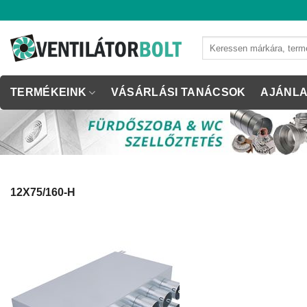
Skip
to
content
Keresés
a
következőre:
TERMÉKEINK
VÁSÁRLÁSI TANÁCSOK
AJÁNLA
12X75/160-H