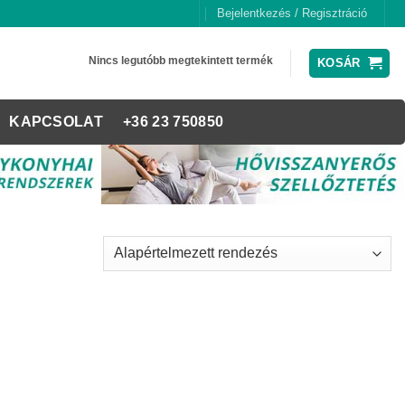
Bejelentkezés / Regisztráció
Nincs legutóbb megtekintett termék
KOSÁR
KAPCSOLAT
+36 23 750850