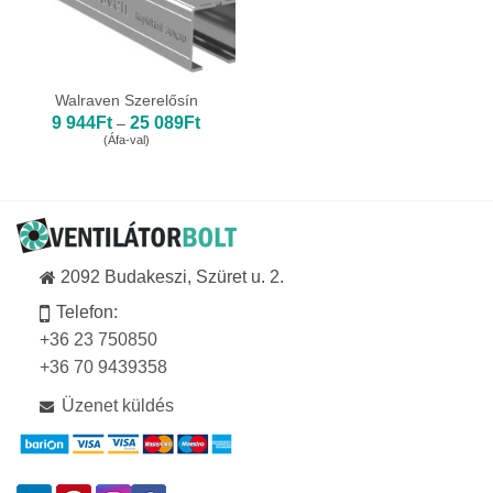
Walraven Szerelősín
Ártartomány:
9 944
Ft
25 089
Ft
–
9
(Áfa-val)
944Ft
-
25
089Ft
2092 Budakeszi, Szüret u. 2.
Telefon:
+36 23 750850
+36 70 9439358
Üzenet küldés