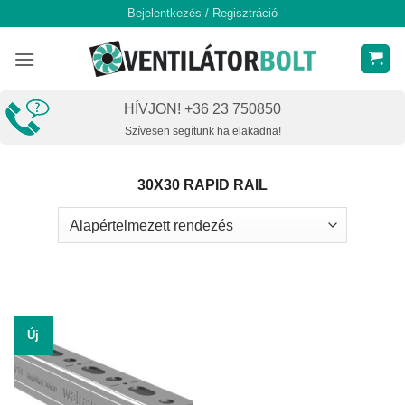
Skip
Bejelentkezés / Regisztráció
to
content
HÍVJON! +36 23 750850
Szívesen segítünk ha elakadna!
30X30 RAPID RAIL
Új