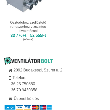
Osztódoboz szellőztető
rendszerhez vízszintes
kivezetéssel
Ártartomány:
33 776
Ft
52 555
Ft
–
33
(Áfa-val)
776Ft
-
52
555Ft
2092 Budakeszi, Szüret u. 2.
Telefon:
+36 23 750850
+36 70 9439358
Üzenet küldés