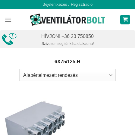
Skip
Bejelentkezés / Regisztráció
to
content
HÍVJON! +36 23 750850
Szívesen segítünk ha elakadna!
6X75/125-H