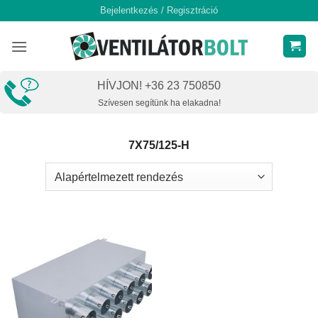
Skip
Bejelentkezés / Regisztráció
to
content
HÍVJON! +36 23 750850
Szívesen segítünk ha elakadna!
7X75/125-H