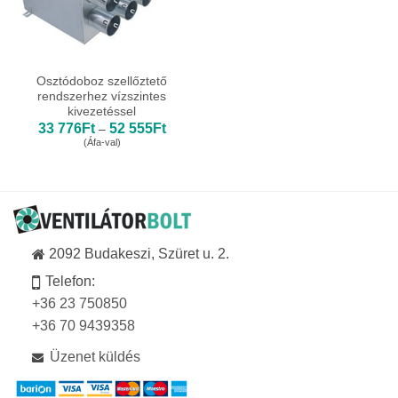
Osztódoboz szellőztető
rendszerhez vízszintes
kivezetéssel
Ártartomány:
33 776
Ft
52 555
Ft
–
33
(Áfa-val)
776Ft
-
52
555Ft
2092 Budakeszi, Szüret u. 2.
Telefon:
+36 23 750850
+36 70 9439358
Üzenet küldés